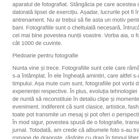
aparatul de fotografiat. Stângăcia pe care acestea
datorată lipsei de exercițiu. Așadar, lucrurile pot fi 
antrenament. Nu ar trebui să fie asta un motiv pentru
bani. Fotografiile sunt o cheltuială necesară, întruc
cel mai bine povestea nunții voastre. Vorba aia, o f
cât 1000 de cuvinte.
Pledoarie pentru fotografie
Nunta vine și trece. Fotografiile sunt cele care răm
s-a întâmplat. În ele îngheață amintiri, care altfel s-
timpului. Așa mute cum sunt, fotografiile pot vorbi d
experienței respective. În plus, evoluția tehnologiei 
de nuntă să reconstituie în detaliu clipe și moment
eveniment. Indiferent că sunt clasice, artistice, fas
toate pot transmite un mesaj și pot oferi o perspect
În mod sigur, povestea spusă de o fotografie, trans
jurnal. Totodată, am crede că albumele foto s-au tra
romane de dragoste, răsfoite cu drag în timpul libe