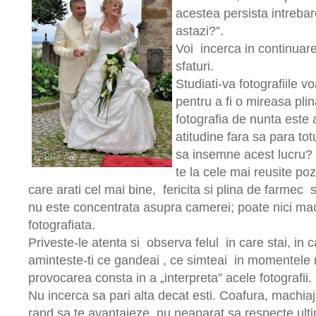
acestea persista intreba
astazi?”.
Voi incerca in continuar
sfaturi.
Studiati-va fotografiile v
pentru a fi o mireasa pli
fotografia de nunta este
atitudine fara sa para tot
sa insemne acest lucru? 
te la cele mai reusite poz
care arati cel mai bine, fericita si plina de farmec 
nu este concentrata asupra camerei; poate nici maca
fotografiata.
Priveste-le atenta si observa felul in care stai, in 
aminteste-ti ce gandeai , ce simteai in momentele
provocarea consta in a „interpreta” acele fotografii.
Nu incerca sa pari alta decat esti. Coafura, machiaju
rand sa te avantajeze, nu neaparat sa respecte ult