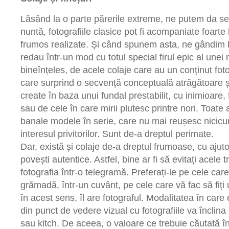
Lăsând la o parte părerile extreme, ne putem da s
nuntă, fotografiile clasice pot fi acompaniate foart
frumos realizate. Și când spunem asta, ne gândim l
redau într-un mod cu totul special firul epic al unei 
bineînțeles, de acele colaje care au un conținut foto
care surprind o secvență conceptuală atrăgătoare ș
create în baza unui fundal prestabilit, cu inimioare, 
sau de cele în care mirii plutesc printre nori. Toat
banale modele în serie, care nu mai reușesc nicic
interesul privitorilor. Sunt de-a dreptul perimate.
Dar, există și colaje de-a dreptul frumoase, cu ajuto
povești autentice. Astfel, bine ar fi să evitați acele
fotografia într-o telegramă. Preferați-le pe cele care 
grămadă, într-un cuvânt, pe cele care vă fac să fiți
în acest sens, îl are fotograful. Modalitatea în care
din punct de vedere vizual cu fotografiile va înclina
sau kitch. De aceea, o valoare ce trebuie căutată 