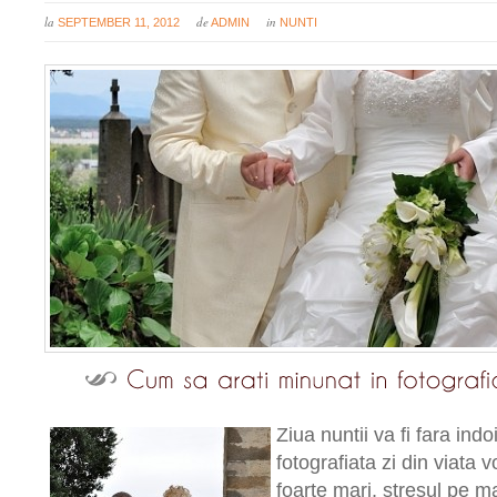
la
de
in
SEPTEMBER 11, 2012
ADMIN
NUNTI
Ziua nuntii va fi fara ind
fotografiata zi din viata 
foarte mari, stresul pe m