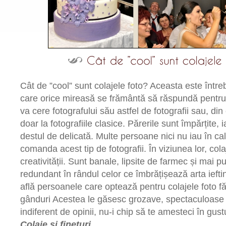
Cât de ”cool” sunt colajele foto? Aceasta este între
care orice mireasă se frământă să răspundă pentru
va cere fotografului său astfel de fotografii sau, di
doar la fotografiile clasice. Părerile sunt împărțite, i
destul de delicată. Multe persoane nici nu iau în cal
comanda acest tip de fotografii. În viziunea lor, cola
creativității. Sunt banale, lipsite de farmec și mai p
redundant în rândul celor ce îmbrățișează arta iefti
află persoanele care optează pentru colajele foto f
gânduri Acestea le găsesc grozave, spectaculoase și 
indiferent de opinii, nu-i chip să te amesteci în gust
Colaje și finețuri