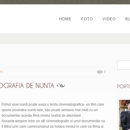
HOME
FOTO
VIDEO
B
0
TI
Filmul unei nunti poate avea o tenta cinematografica- un film care
spune povestea nuntii tale, sau poate semana mai mult cu un
documentar-acesta fiind modul realist de abordare .
Aceasta alegere intre un stil cinematografic si unul documentar va
fi filtrul prin care cameramanul va hotara modul in care va filma si