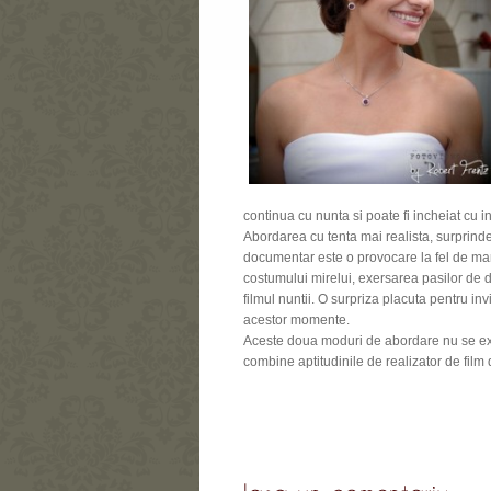
continua cu nunta si poate fi incheiat cu i
Abordarea cu tenta mai realista, surprinder
documentar este o provocare la fel de mar
costumului mirelui, exersarea pasilor de d
filmul nuntii. O surpriza placuta pentru in
acestor momente.
Aceste doua moduri de abordare nu se ex
combine aptitudinile de realizator de film 