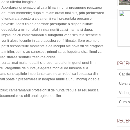
edita ulterior imaginile.
Abordarea cinematografica a filmarii nuntii presupune regizarea
anumitor momente; dupa cum am aratat mai sus, prin prelucrarea
ulterioara a acestora ziua nuntii va fi prezentata precum o
poveste. Acest tip de abordare presupune o disponibilitate
deosebita a mirilor, atat in ziua nuntii cat si inainte si dupa;
impreuna cu cameramanul si fotograful vor fi schitate scenele si
vor fi alese locurile in care acestea vor fi filmate. Spre exemplu,
pot fi reconstituite momentele de inceput ale povestii de dragoste
a mirilor, cum s-au cunoscut, primul sarut, logodna etc.; filmul va
nregistrarea sedintei trash-the-dress.
ea cat mai multor detalii si prezentarea lor in genul unui film
e. Pregatirile de nunta, alegerea rochiei de mireasa si a
ans sunt capitole importante care nu ar trebui sa lipseasca din
Cat de
vitati poate fi prezentarea in noaptea nuntii a unui montaj video al
Ce-si 
clud; cameramanul profesionist de nunta trebuie sa reuseasca
Videog
documentar, cu ohii unui regizor de film.
Cum sa